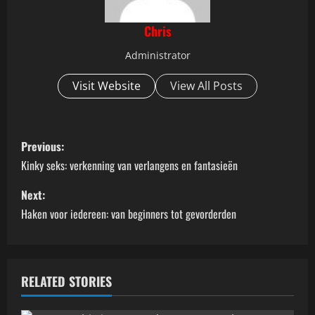
Chris
Administrator
Visit Website
View All Posts
P
Previous:
o
Kinky seks: verkenning van verlangens en fantasieën
s
Next:
Haken voor iedereen: van beginners tot gevorderden
t
n
a
RELATED STORIES