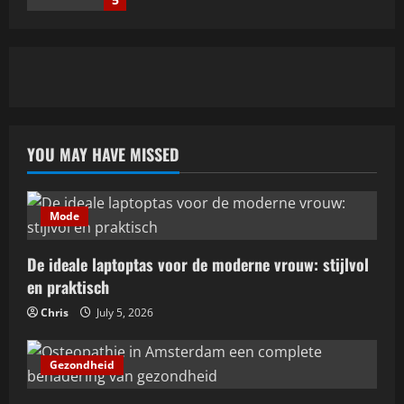
Mode
De ideale laptoptas voor de moderne
vrouw: stijlvol en praktisch
July 5, 2026
1
YOU MAY HAVE MISSED
Gezondheid
Osteopathie in Amsterdam een
complete benadering van gezondheid
Mode
July 3, 2026
2
De ideale laptoptas voor de moderne vrouw: stijlvol
Reizen
en praktisch
Onvergetelijke avonturen op een luxe
Chris
July 5, 2026
jacht in indonesië
May 25, 2026
3
Gezondheid
Vrijetijd & Hobby