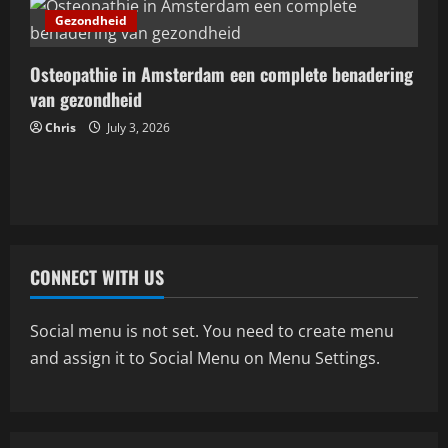
v
Gezondheid
i
Osteopathie in Amsterdam een complete benadering
g
van gezondheid
a
Chris
July 3, 2026
t
i
Gezondheid
o
Osteopathie in Amsterdam een
complete benadering van gezondheid
CONNECT WITH US
n
July 3, 2026
2
Social menu is not set. You need to create menu
Reizen
and assign it to Social Menu on Menu Settings.
Onvergetelijke avonturen op een luxe
jacht in indonesië
May 25, 2026
3