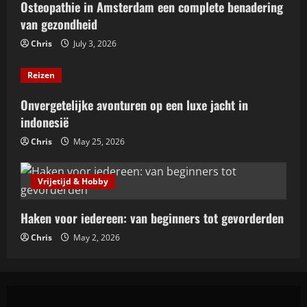
Osteopathie in Amsterdam een complete benadering
Haken voor iedereen: van beginners tot
van gezondheid
gevorderden
May 2, 2026
Chris
July 3, 2026
4
Reizen
Gezondheid
Relatietherapie: samen groeien naar
Onvergetelijke avonturen op een luxe jacht in
een liefdevolle verbinding
indonesië
April 19, 2026
5
Chris
May 25, 2026
Vrijetijd & Hobby
Haken voor iedereen: van beginners tot gevorderden
Chris
May 2, 2026