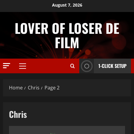
Skip
August 7, 2026
to
content
LOVER OF LOSER DE
FILM
1-CLICK SETUP
Primary
Menu
Home
Chris
Page 2
Chris