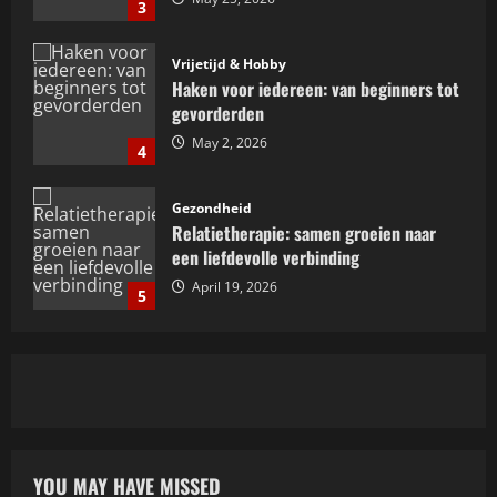
3
Vrijetijd & Hobby
Haken voor iedereen: van beginners tot
gevorderden
May 2, 2026
4
Gezondheid
Relatietherapie: samen groeien naar
een liefdevolle verbinding
April 19, 2026
5
Mode
De ideale laptoptas voor de moderne
vrouw: stijlvol en praktisch
July 5, 2026
1
YOU MAY HAVE MISSED
Gezondheid