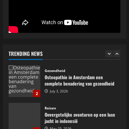
Relatietherapie: samen groeien naar
een liefdevolle verbinding
April 19, 2026
5
Mode
De ideale laptoptas voor de moderne
vrouw: stijlvol en praktisch
TRENDING NEWS
July 5, 2026
1
Gezondheid
Osteopathie in Amsterdam een
complete benadering van gezondheid
July 3, 2026
2
Reizen
Onvergetelijke avonturen op een luxe
jacht in indonesië
May 25, 2026