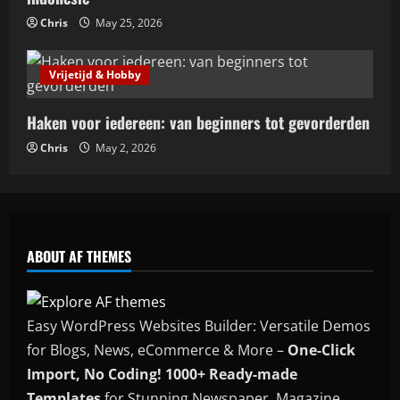
April 19, 2026
5
Chris
May 25, 2026
Vrijetijd & Hobby
Haken voor iedereen: van beginners tot gevorderden
Chris
May 2, 2026
ABOUT AF THEMES
Easy WordPress Websites Builder: Versatile Demos
for Blogs, News, eCommerce & More –
One-Click
Import, No Coding! 1000+ Ready-made
Templates
for Stunning Newspaper, Magazine,