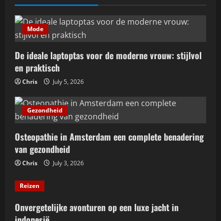
Osteopathie in Amsterdam een
complete benadering van gezondheid
Mode
July 3, 2026
2
De ideale laptoptas voor de moderne vrouw: stijlvol
Reizen
en praktisch
Onvergetelijke avonturen op een luxe
Chris
July 5, 2026
jacht in indonesië
May 25, 2026
3
Gezondheid
Vrijetijd & Hobby
Osteopathie in Amsterdam een complete benadering
Haken voor iedereen: van beginners tot
van gezondheid
gevorderden
May 2, 2026
Chris
July 3, 2026
4
Reizen
Gezondheid
Relatietherapie: samen groeien naar
Onvergetelijke avonturen op een luxe jacht in
een liefdevolle verbinding
indonesië