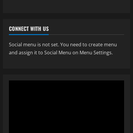
Gezondheid
Osteopathie in Amsterdam een
complete benadering van gezondheid
CONNECT WITH US
July 3, 2026
2
Social menu is not set. You need to create menu
Reizen
and assign it to Social Menu on Menu Settings.
Onvergetelijke avonturen op een luxe
jacht in indonesië
May 25, 2026
3
Vrijetijd & Hobby
Haken voor iedereen: van beginners tot
gevorderden
May 2, 2026
4
Gezondheid