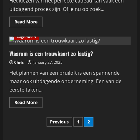
Het kiezen van het perfecte cadeau kan vaak een
uitdagend proces zijn. Of je nu op zoek...
Read
Read More
more
about
Waarom
Algemeen
is
het
kiezen
van
Waarom is een trouwkaart zo lastig?
een
cadeau
Chris
January 27, 2025
zo
lastig?
Het plannen van een bruiloft is een spannende
maar ook uitdagende onderneming. Een van de
eerste taken...
Read
Read More
more
about
Waarom
Posts
is
Previous
1
2
een
trouwkaart
pagination
zo
lastig?